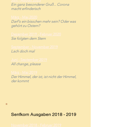
Juni - August 2020
Ein ganz besonderer Gruß... Corona
macht erfinderisch
März - Mai 2020
Darf's ein bisschen mehr sein? Oder was
gehört zu Ostern?
Dezember 2019
-
Februar 2020
Sie folgten dem Stern
September - November 2019
Lach doch mal
Juni - September 2019
All change, please
März - Mai 2019
Der Himmel, der ist, ist nicht der Himmel,
der kommt
Senfkorn Ausgaben
2018 - 2019
November 2018
-
Februar 2019