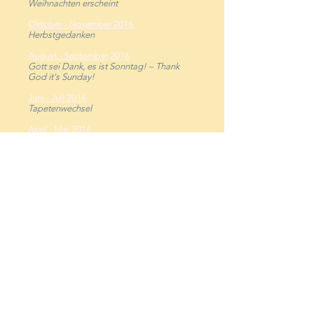
Weihnachten erscheint
Oktober - November 2016
Herbstgedanken
August - September 2016
Gott sei Dank, es ist Sonntag! – Thank
God it's Sunday!
Juni - Juli 2016
Tapetenwechsel
April - Mai 2016
Märchenhaft!
Februar - März 2016
"Da war doch noch was...?" Vom
Vergessen
Kontakt:
Tel:
+44 (0)20 7794 4173
Email:
silke.halfmann@german-
church.org.uk