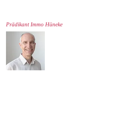
Prädikant Immo Hüneke
Dietrich-Bonhoeffer-Kirche
50 Dacres Rd
London
SE23 2NR
Email:
immo@huneke.co.uk