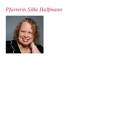
Pfarrerin Silke Halfmann
Pfarramt:
22 Downside Crescent
London NW3 2AR
Email:
silke.halfmann@german-
church.org.uk
Tel.:
+44 (0)20 7794 4173
Mobil:
07828 735 727