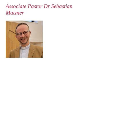
Associate Pastor Dr Sebastian
Matzner
St. Marien mit St. Georg
10 Sandwich Street
London
WC1H 9PL
Email:
sebastian.matzner@deutsche-
kirche.org.uk
Tel.:
+44 (0)20 7916 4560